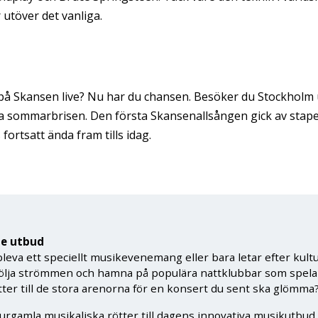
 utöver det vanliga.
på Skansen live? Nu har du chansen. Besöker du Stockholm u
a sommarbrisen. Den första Skansenallsången gick av stap
ortsatt ända fram tills idag.
de utbud
pleva ett speciellt musikevenemang eller bara letar efter kul
tt följa strömmen och hamna på populära nattklubbar som spela
etter till de stora arenorna för en konsert du sent ska glömma
 urgamla musikaliska rötter till dagens innovativa musikutbud.