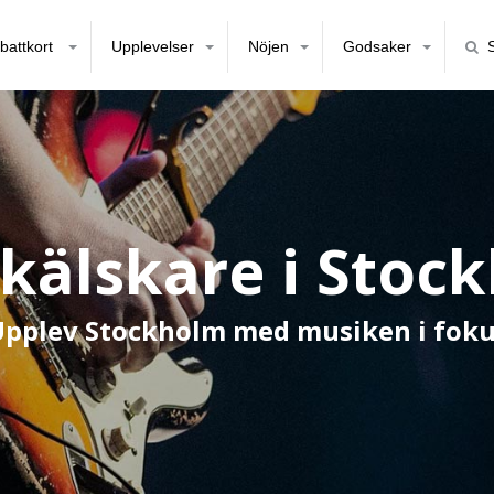
battkort
Upplevelser
Nöjen
Godsaker
kälskare i Stoc
pplev Stockholm med musiken i fok