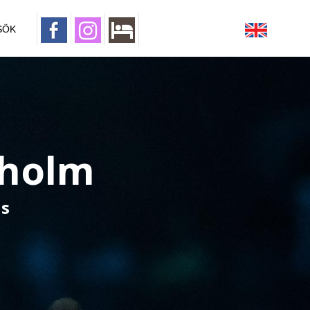
SÖK
kholm
us