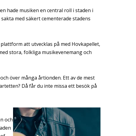
n hade musiken en central roll i staden i
om sakta med säkert cementerade stadens
plattform att utvecklas på med Hovkapellet,
med stora, folkliga musikevenemang och
 och över många årtionden. Ett av de mest
artetten? Då får du inte missa ett besök på
in och
taden
 of