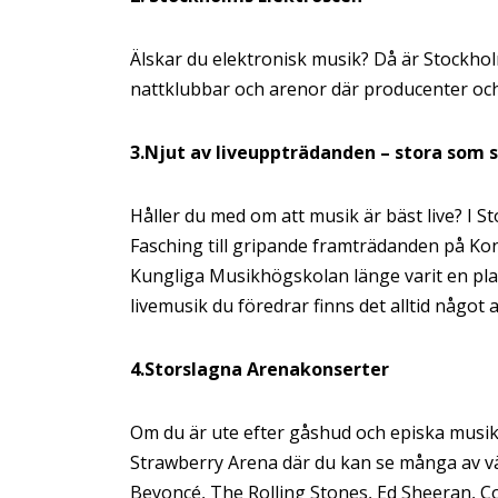
Älskar du elektronisk musik? Då är Stockhol
nattklubbar och arenor där producenter och D
3.Njut av liveuppträdanden – stora som
Håller du med om att musik är bäst live? I 
Fasching till gripande framträdanden på Ko
Kungliga Musikhögskolan länge varit en plats
livemusik du föredrar finns det alltid något 
4.Storslagna Arenakonserter
Om du är ute efter gåshud och episka musiku
Strawberry Arena där du kan se många av vär
Beyoncé, The Rolling Stones, Ed Sheeran, Co