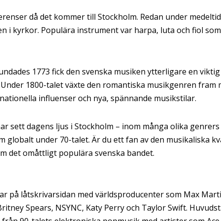
erenser då det kommer till Stockholm. Redan under medeltide
 i kyrkor. Populära instrument var harpa, luta och fiol s
ades 1773 fick den svenska musiken ytterligare en viktig 
. Under 1800-talet växte den romantiska musikgenren fram 
nationella influenser och nya, spännande musikstilar.
har sett dagens ljus i Stockholm – inom många olika genrers
globalt under 70-talet. Är du ett fan av den musikaliska kv
 om det omåttligt populära svenska bandet.
n
ar på låtskrivarsidan med världsproducenter som Max Mart
Britney Spears, NSYNC, Katy Perry och Taylor Swift. Huvuds
 från 90-talets elektroniska popmusik med artister som Ace