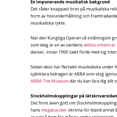
En imponerande musikalisk bakgrund
Det råder knappast brist på musikaliska ref
form av hovunderhållning och framträdanden
musikaliska rykte.
När den Kungliga Operan så småningom grund
som idag är en av världens
äldsta orkestrar
danser, innan 1900-talet förde med sig inter
Sedan dess har flertalet musikaliska under 
självklara bidragen är ABBA som slog igenom 
ABBA The Museum
där du kan lära dig allt
Stockholmskopplingar på låtskrivarsida
Det finns även gott om Stockholmskoppling
hans
megasuccéer
skrivna för bland annat 
är också hem för många andra stjärnskott –