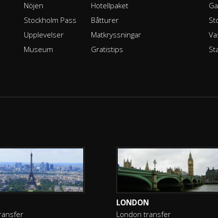
Nöjen
Hotellpaket
Ga
Stockholm Pass
Båtturer
St
Upplevelser
Matkryssningar
Va
Museum
Gratistips
St
LONDON
transfer
London transfer