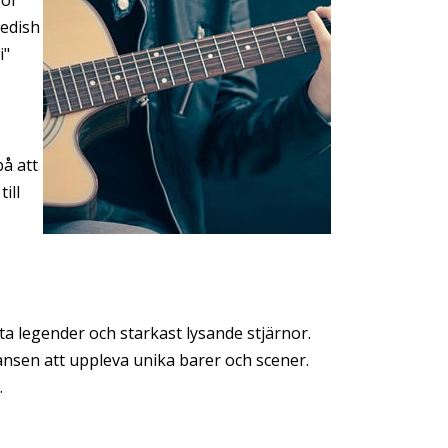
wedish
i"
på att
ill
ta legender och starkast lysande stjärnor.
hansen att uppleva unika barer och scener.
.