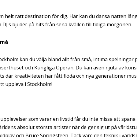
m helt rätt destination för dig. Här kan du dansa natten lå
J:s bjuder på hits från sena kvällen till tidiga morgonen.
 små
Stockholm kan du välja bland allt från små, intima spelninga
nserthuset och Kungliga Operan. Du kan även njuta av konse
 där kreativiteten har fått flöda och nya generationer musik
att uppleva i Stockholm!
pplevelser som varar en livstid får du inte missa att span
ldens absolut största artister när de ger sig ut på världstu
ldplay och Bruce Springsteen. Tack vare den teknik i värld