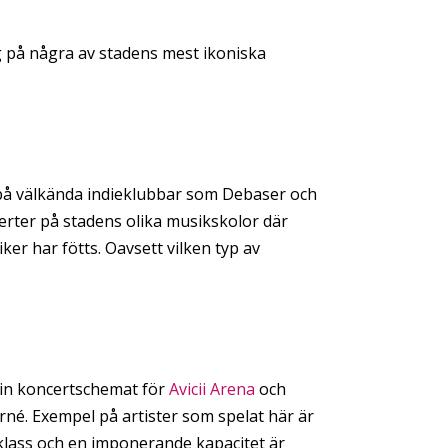
ng på några av stadens mest ikoniska
r på välkända indieklubbar som Debaser och
rter på stadens olika musikskolor där
er har fötts. Oavsett vilken typ av
a in koncertschemat för
Avicii Arena
och
rné. Exempel på artister som spelat här är
sklass och en imponerande kapacitet är