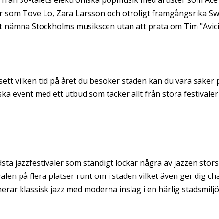
nor som Tove Lo, Zara Larsson och otroligt framgångsrika S
att nämna Stockholms musikscen utan att prata om Tim "Avici
sett vilken tid på året du besöker staden kan du vara säker 
a event med ett utbud som täcker allt från stora festivaler t
ta jazzfestivaler som ständigt lockar några av jazzen störs
len på flera platser runt om i staden vilket även ger dig c
ar klassisk jazz med moderna inslag i en härlig stadsmiljö