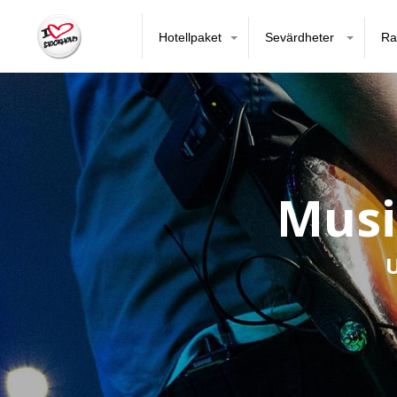
Hotellpaket
Sevärdheter
Ra
Musi
U