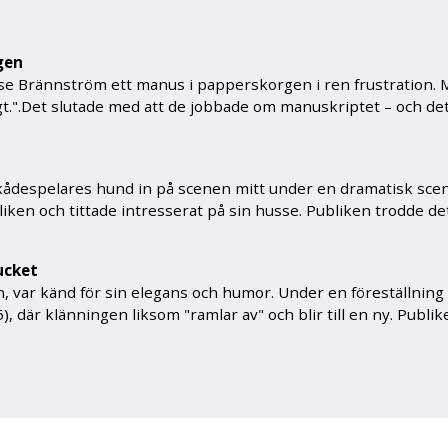
gen
sse Brännström ett manus i papperskorgen i ren frustration.
oligt.".Det slutade med att de jobbade om manuskriptet – och 
ådespelares hund in på scenen mitt under en dramatisk scen. 
ken och tittade intresserat på sin husse. Publiken trodde det
ucket
rn, var känd för sin elegans och humor. Under en föreställning
, där klänningen liksom "ramlar av" och blir till en ny. Publike