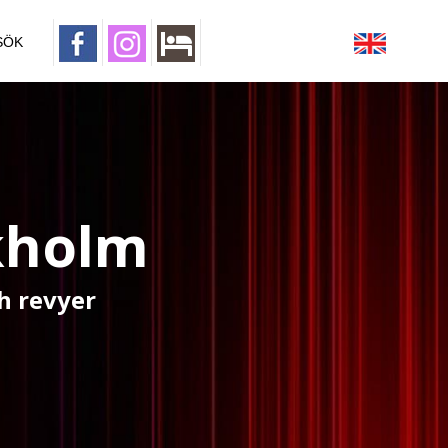
SÖK
kholm
h revyer