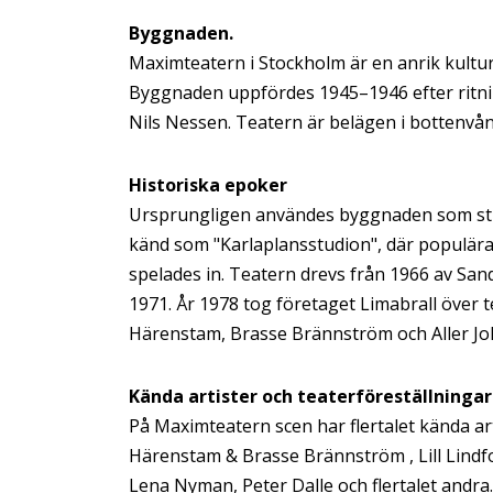
Byggnaden.
Maximteatern i Stockholm är en anrik kult
Byggnaden uppfördes 1945–1946 efter ritni
Nils Nessen. Teatern är belägen i bottenvån
Historiska epoker
Ursprungligen användes byggnaden som stud
känd som "Karlaplansstudion", där populär
spelades in. Teatern drevs från 1966 av 
1971. År 1978 tog företaget Limabrall över 
Härenstam, Brasse Brännström och Aller J
Kända artister och teaterföreställninga
På Maximteatern scen har flertalet kända a
Härenstam & Brasse Brännström , Lill Lindfo
Lena Nyman, Peter Dalle och flertalet andr