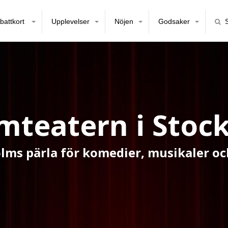
battkort
Upplevelser
Nöjen
Godsaker
mteatern i Stoc
lms pärla för komedier, musikaler oc