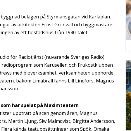
urbyggnad belägen på Styrmansgatan vid Karlaplan.
ngar av arkitekten Ernst Grönvall och byggmästare
ingen av ett bostadshus från 1940-talet.
io för Radiotjänst (nuvarande Sveriges Radio),
a radioprogram som Karusellen och Frukostklubben
Sandrews med bioverksamhet, verksamheten upphörde
teatern, bakom Limabrall fanns Lill Lindfors, Magnus
ohansson.
r som har spelat på Maximteatern
rtister uppträtt på scen genom åren, Magnus
rs, Martin Ljung, Siw Malmqvist, Birgitta Andersson,
a. Flera kända teatuppsättningar som Spök, Omaka