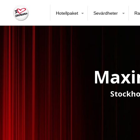
Hotellpaket
Sevärdheter
Ra
Maxi
Stockho