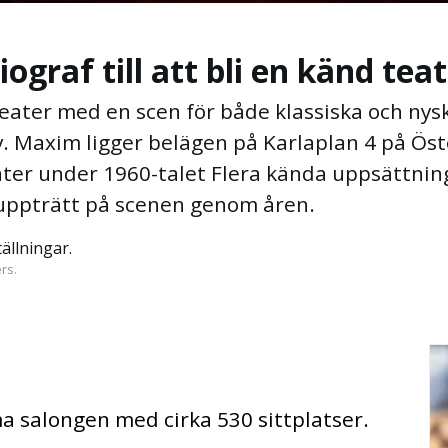
ograf till att bli en känd tea
ater med en scen för både klassiska och nysk
tv. Maxim ligger belägen på Karlaplan 4 på 
eater under 1960-talet Flera kända uppsättni
 uppträtt på scenen genom åren.
ällningar.
rs.
 salongen med cirka 530 sittplatser.