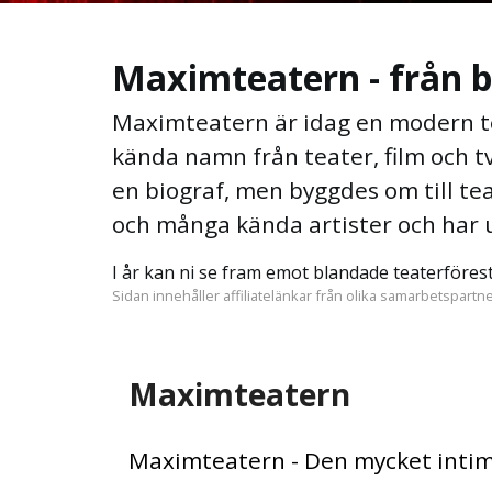
Maximteatern - från bi
Maximteatern är idag en modern te
kända namn från teater, film och 
en biograf, men byggdes om till t
och många kända artister och har
I år kan ni se fram emot blandade teaterförest
Sidan innehåller affiliatelänkar från olika samarbetspartne
Maximteatern
Maximteatern - Den mycket intima