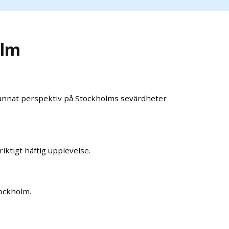
olm
t annat perspektiv på Stockholms sevärdheter
riktigt häftig upplevelse.
tockholm.