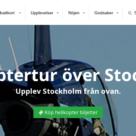
battkort
Upplevelser
Nöjen
Godsaker
ptertur över St
Upplev Stockholm från ovan.
Köp helikopter biljetter