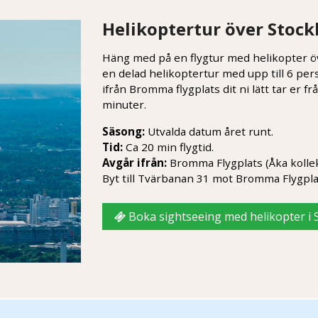
Helikoptertur över Stock
Häng med på en flygtur med helikopter ö
en delad helikoptertur med upp till 6 per
ifrån Bromma flygplats dit ni lätt tar er 
minuter.
Säsong:
Utvalda datum året runt.
Tid:
Ca 20 min flygtid.
Avgår ifrån:
Bromma Flygplats (Åka kollek
Byt till Tvärbanan 31 mot Bromma Flygpla
Boka sightseeing med helikopter i