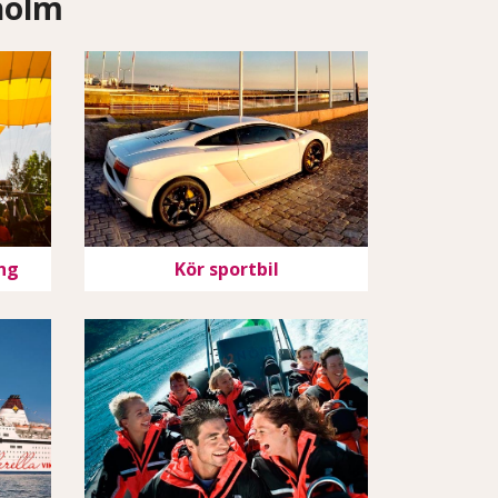
kholm
ng
Kör sportbil