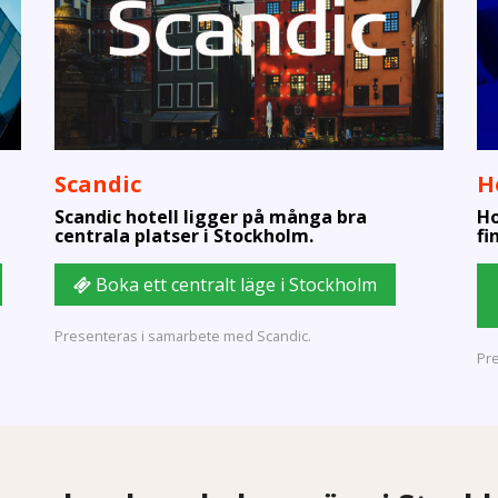
Scandic
H
Scandic hotell ligger på många bra
Ho
centrala platser i Stockholm.
fi
Boka ett centralt läge i Stockholm
Presenteras i samarbete med Scandic.
Pr