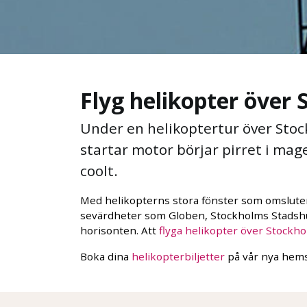
Flyg helikopter över 
Under en helikoptertur över Stock
startar motor börjar pirret i mag
coolt.
Med helikopterns stora fönster som omsluter 
sevärdheter som Globen, Stockholms Stadshus
horisonten. Att
flyga helikopter över Stockh
Boka dina
helikopterbiljetter
på vår nya hem