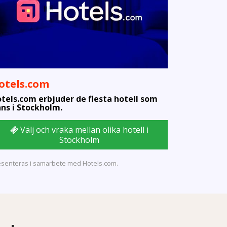
otels.com
tels.com erbjuder de flesta hotell som
nns i Stockholm.
Välj och vraka mellan olika hotell i
Stockholm
esenteras i samarbete med Hotels.com.