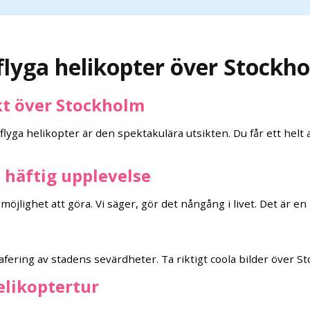
t flyga helikopter över Stockh
ikt över Stockholm
lyga helikopter är den spektakulära utsikten. Du får ett hel
h häftig upplevelse
möjlighet att göra. Vi säger, gör det nångång i livet. Det är en 
afering av stadens sevärdheter. Ta riktigt coola bilder över S
elikoptertur