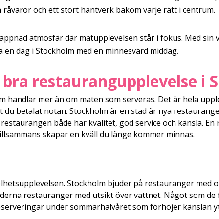
åvaror och ett stort hantverk bakom varje rätt i centrum.
ppnad atmosfär där matupplevelsen står i fokus. Med sin va
luta en dag i Stockholm med en minnesvärd middag.
bra restaurangupplevelse i 
lm handlar mer än om maten som serveras. Det är hela upplev
att du betalat notan. Stockholm är en stad är nya restauranger
t restaurangen både har kvalitet, god service och känsla. En 
tillsammans skapar en kväll du länge kommer minnas.
helhetsupplevelsen. Stockholm bjuder på restauranger med ol
oderna restauranger med utsikt över vattnet. Något som de 
eserveringar under sommarhalvåret som förhöjer känslan yt