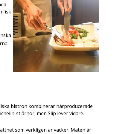
med
 fisk
enska
arna
e
rdiska bistron kombinerar närproducerade
helin-stjärnor, men Slip lever vidare.
vattnet som verkligen är vacker. Maten är