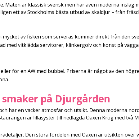
re. Maten är klassisk svensk men har även moderna inslag 
ligen ett av Stockholms bästa utbud av skaldjur – från fräsch
 mycket av fisken som serveras kommer direkt från den sv
rad med vitklädda servitörer, klinkergolv och konst på vägg
 eller för en AW med bubbel. Priserna är något av den högr
ona.
a smaker på Djurgården
n och har en vacker atmosfär och utsikt. Denna moderna no
urangen är lillasyster till nedlagda Oaxen Krog med två Mic
 trädetaljer. Den stora fördelen med Oaxen är utsikten över 