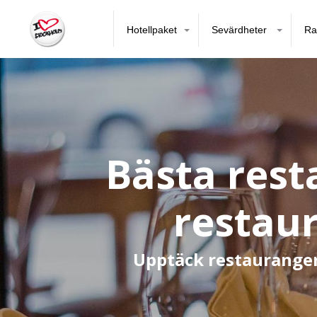
Hotellpaket
Sevärdheter
Ra
Bästa rest
restaur
Upptäck restauranger 