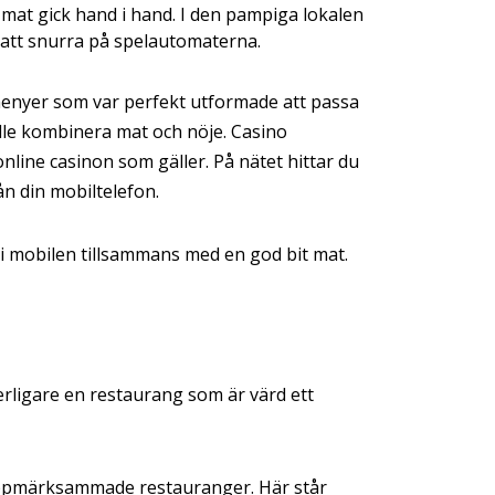
h mat gick hand i hand. I den pampiga lokalen
r att snurra på spelautomaterna.
a menyer som var perfekt utformade att passa
ille kombinera mat och nöje. Casino
line casinon som gäller. På nätet hittar du
ån din mobiltelefon.
t i mobilen tillsammans med en god bit mat.
erligare en restaurang som är värd ett
t uppmärksammade restauranger. Här står