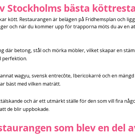
v Stockholms bästa köttrest
skar kött. Restaurangen är belägen på Fridhemsplan och li
anger och när du kommer upp för trapporna möts du av en
ng där betong, stål och mörka möbler, vilket skapar en stäm
l perfektion.
annat wagyu, svensk entrecôte, Ibericokarré och en mängd o
ar bäst med vilken maträtt.
älskande och är ett utmärkt ställe för den som vill fira något 
 att de blir uppbokade.
staurangen som blev en del a