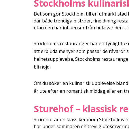
Stockholms kulinaris
Det som gör Stockholm till en utmärkt stad f
där både trendiga bistroer, fine dining res
utan den har influenser från hela världen – o
Stockholms restauranger har ett tydligt fo
att erbjuda menyer som passar de råvaror so
helhetsupplevelse. Stockholms restauranger 
bli nöjd.
Om du söker en kulinarisk upplevelse bland
är ute efter en romantisk middag eller en t
Sturehof – klassisk r
Sturehof är en klassiker inom Stockholms r
har under sommaren en trevlig uteservering a