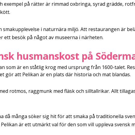
 exempel på rätter är rimmad oxbringa, syrad grädde, rotf
kött.
 smakupplevelse i naturnära miljö. Att restaurangen är belä
r ett besök på något av museerna i närheten.
vensk husmanskost på Söderm
n som är en ståtlig krog med ursprung från 1600-talet. Res
ket gör att Pelikan är en plats där historia och mat blandas.
ed rotmos, raggmunk med fläsk och silltallrikar. Allt tillag
rna då många söker sig hit för att smaka på traditionella sve
elikan är ett utmärkt val för den som vill uppleva svensk ma