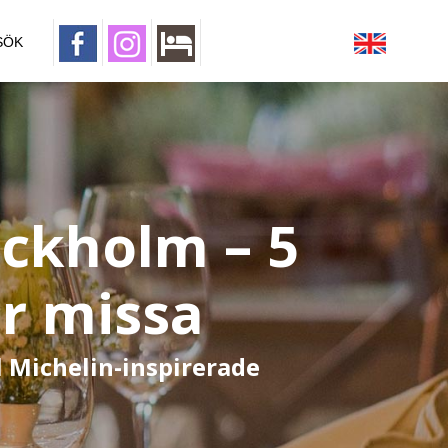
SÖK
ockholm – 5
år missa
l Michelin-inspirerade