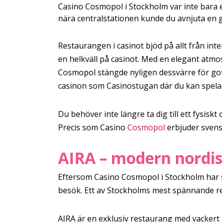
Casino Cosmopol i Stockholm var inte bara en
nära centralstationen kunde du avnjuta en go
Restaurangen i casinot bjöd på allt från int
en helkväll på casinot. Med en elegant atmo
Cosmopol stängde nyligen dessvärre för gott
casinon som Casinostugan där du kan spela sl
Du behöver inte längre ta dig till ett fysisk
Precis som Casino
Cosmopol
erbjuder svensk
AIRA – modern nordi
Eftersom Casino Cosmopol i Stockholm har st
besök. Ett av Stockholms mest spännande r
AIRA är en exklusiv restaurang med vackert