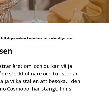
lsen
rar året om, och du kan välja
både stockholmare och turister är
lja vilka ställen att besöka. I den
ino Cosmopol har stängt, finns