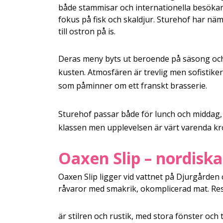
både stammisar och internationella besöka
fokus på fisk och skaldjur. Sturehof har näm
till ostron på is.
Deras meny byts ut beroende på säsong och
kusten. Atmosfären är trevlig men sofistike
som påminner om ett franskt brasserie.
Sturehof passar både för lunch och middag,
klassen men upplevelsen är värt varenda kr
Oaxen Slip – nordisk
Oaxen Slip ligger vid vattnet på Djurgårde
råvaror med smakrik, okomplicerad mat. Resta
är stilren och rustik, med stora fönster och