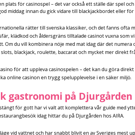
 plats för casinospel – det var också ett ställe där spel oc
d middag innan du gick vidare till blackjackbordet eller fö
ernationella rätter till svenska klassiker, och det fanns oft
sfär, klädkod och åldersgräns tilltalade casinot vuxna som v
. Om du vill kombinera nöje med mat idag där det numera on
ots, blackjack, roulette, baccarat och mycket mer direkt fr
t casino för att uppleva casinospelen – det kan du göra direk
a online casinon en trygg spelupplevelse i en säker miljö.
sk gastronomi på Djurgården
ängt för gott har vi valt att komplettera vår guide med ytt
estaurangbesök idag hittar du på Djurgården hos AIRA.
 läge vid vattnet och har snabbt blivit en av Sveriges mes