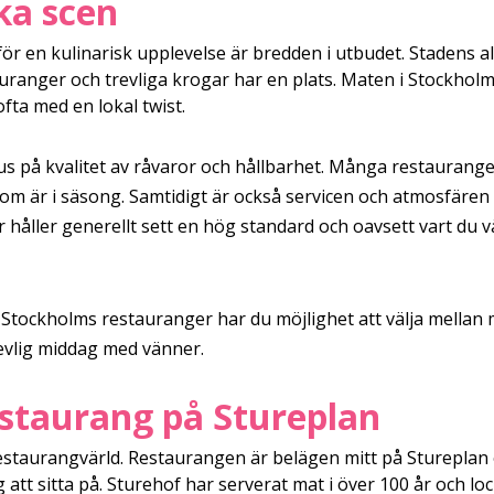
ka scen
ör en kulinarisk upplevelse är bredden i utbudet. Stadens al
tauranger och trevliga krogar har en plats. Maten i Stockhol
fta med en lokal twist.
kus på kvalitet av råvaror och hållbarhet. Många restauran
m är i säsong. Samtidigt är också servicen och atmosfären vi
håller generellt sett en hög standard och oavsett vart du v
 Stockholms restauranger har du möjlighet att välja mellan
revlig middag med vänner.
estaurang på Stureplan
estaurangvärld. Restaurangen är belägen mitt på Stureplan
tt sitta på. Sturehof har serverat mat i över 100 år och lo