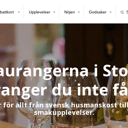
battkort
Upplevelser
Nöjen
Godsaker
aurangerna i St
anger du inte f
för allt från svensk husmanskost til
smakupplevelser.