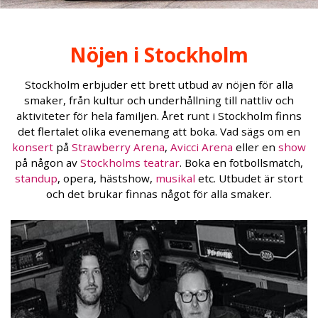
Nöjen i Stockholm
Stockholm erbjuder ett brett utbud av nöjen för alla
smaker, från kultur och underhållning till nattliv och
aktiviteter för hela familjen. Året runt i Stockholm finns
det flertalet olika evenemang att boka. Vad sägs om en
konsert
på
Strawberry Arena
,
Avicci Arena
eller en
show
på någon av
Stockholms teatrar
. Boka en fotbollsmatch,
standup
, opera, hästshow,
musikal
etc. Utbudet är stort
och det brukar finnas något för alla smaker.