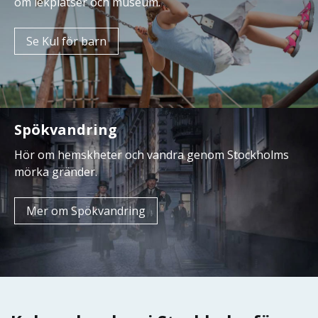
om lekplatser och museum.
Se Kul för barn
Spökvandring
Hör om hemskheter och vandra genom Stockholms
mörka gränder.
Mer om Spökvandring