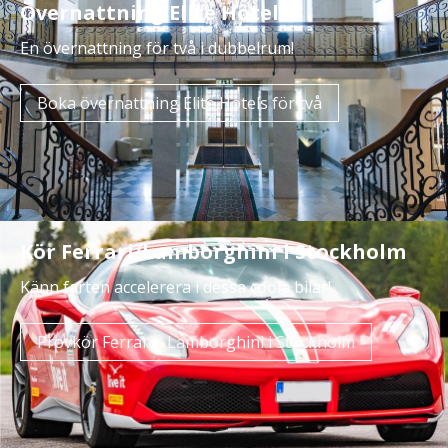
Övernattning Elite Hotels
En övernattning för två i dubbelrum!
Boka övernattning Elite Hotels för två
Kör Ferrari/Lamborghini i Stockholm
Känn farten accelerera i dessa coola bilar!
Provkör Ferrari / Lamborghini i Stockholm