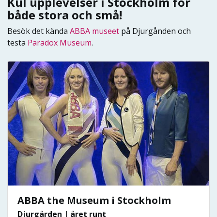
Kul upplevelser i Stockholm för
både stora och små!
Besök det kända
ABBA museet
på Djurgånden och
testa
Paradox Museum
.
ABBA the Museum i Stockholm
Djurgården | året runt