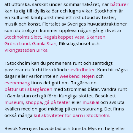
att utforska, särskilt under sommarhalvåret, när
båtturer
kan ta dig till idylliska öar och lugna vikar. Stockholm är
en kulturell knutpunkt med ett rikt utbud av teater,
musik och konst. Flertalet av Sveriges huvudattraktioner
som du troligen kommer uppleva någon gång i livet är
Stockholms Slott
,
Regalskeppet Vasa
,
Skansen
,
Gröna Lund
,
Gamla Stan
, Riksdagshuset och
Vikingastaden Birka.
I Stockholm kan du promenera runt och samtidigt
passerar du förbi flera kända
sevärdheter
. Kom hit några
dagar eller varför inte en
weekend
.
Nöjen
och
evenemang
finns det gott om. Ta gärna en
båttur ut i skärgården
med Strömmas båtar. Vandra runt
i Gamla stan och gå förbi Kungliga slottet. Besök ett
museum
,
shoppa
,
gå på teater
eller
musikal
och avsluta
kvällen med en god middag på en restaurang. Det finns
också många
kul aktiviteter för barn i Stockholm.
Besök Sveriges huvudstad och turista. Mys en helg eller